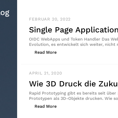
log
FEBRUAR 20, 2022
Single Page Applicatio
OIDC WebApps und Token Handler Das Web 
Evolution, es entwickelt sich weiter, nich
„Single Page Application absi
Read More
APRIL 21, 2020
Wie 3D Druck die Zuku
Rapid Prototyping gibt es bereits seit über
Prototypen als 3D-Objekte drucken. Wie s
„Wie 3D Druck die Zukunft ve
Read More