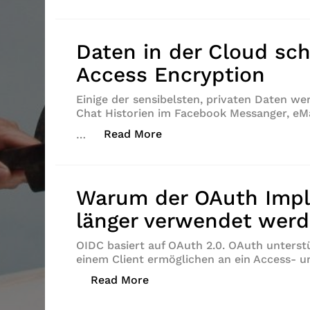
Daten in der Cloud sc
Access Encryption
Einige der sensibelsten, privaten Daten we
Chat Historien im Facebook Messanger, eM
„Daten in der Cloud schütz
Read More
…
Warum der OAuth Impli
länger verwendet werd
OIDC basiert auf OAuth 2.0. OAuth unterstü
einem Client ermöglichen an ein Access- 
„Warum der OAuth Implicit Fl
Read More