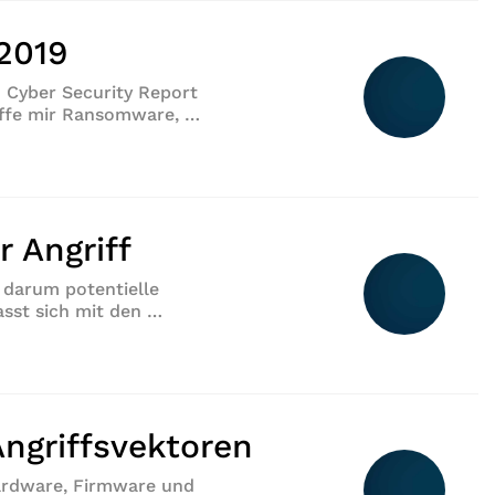
 2019
n Cyber Security Report
riffe mir Ransomware, …
r Angriff
 darum potentielle
asst sich mit den …
iff“
Angriffsvektoren
Hardware, Firmware und