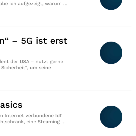
habe ich aufgezeigt, warum …
fsvektoren“
n“ – 5G ist erst
dent der USA – nutzt gerne
Sicherheit“, um seine
at again“ – 5G ist erst der Anfang“
Basics
em Internet verbundene IoT
Kühlschrank, eine Steaming …