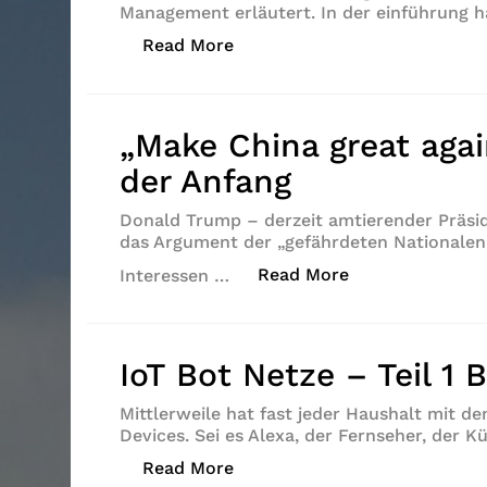
Management erläutert. In der einführung 
„IoT Bot Netze – Teil 2 Angrif
Read More
„Make China great agai
der Anfang
Donald Trump – derzeit amtierender Präsi
das Argument der „gefährdeten Nationalen 
„„Make China gre
Read More
Interessen …
IoT Bot Netze – Teil 1 
Mittlerweile hat fast jeder Haushalt mit d
Devices. Sei es Alexa, der Fernseher, der 
„IoT Bot Netze – Teil 1 Basics“
Read More