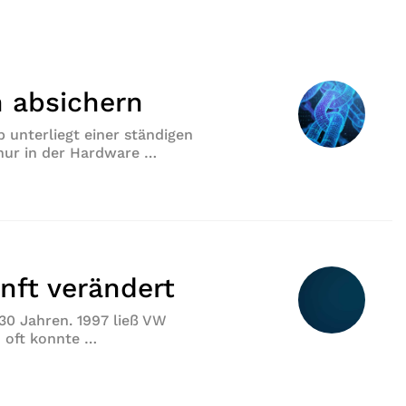
n absichern
unterliegt einer ständigen
t nur in der Hardware …
chern“
nft verändert
 30 Jahren. 1997 ließ VW
o oft konnte …
rändert“